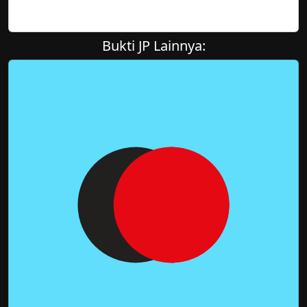
Bukti JP Lainnya: