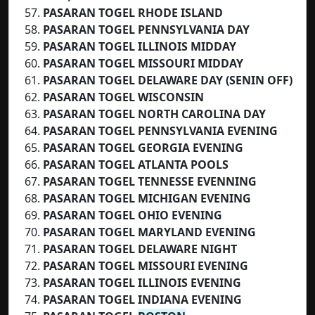
PASARAN TOGEL RHODE ISLAND
PASARAN TOGEL PENNSYLVANIA DAY
PASARAN TOGEL ILLINOIS MIDDAY
PASARAN TOGEL MISSOURI MIDDAY
PASARAN TOGEL DELAWARE DAY (SENIN OFF)
PASARAN TOGEL WISCONSIN
PASARAN TOGEL NORTH CAROLINA DAY
PASARAN TOGEL PENNSYLVANIA EVENING
PASARAN TOGEL GEORGIA EVENING
PASARAN TOGEL ATLANTA POOLS
PASARAN TOGEL TENNESSE EVENNING
PASARAN TOGEL MICHIGAN EVENING
PASARAN TOGEL OHIO EVENING
PASARAN TOGEL MARYLAND EVENING
PASARAN TOGEL DELAWARE NIGHT
PASARAN TOGEL MISSOURI EVENING
PASARAN TOGEL ILLINOIS EVENING
PASARAN TOGEL INDIANA EVENING