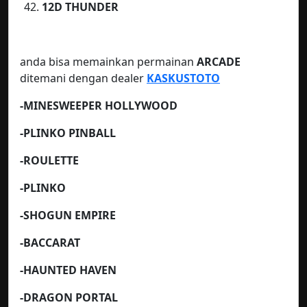
12D THUNDER
anda bisa memainkan permainan
ARCADE
ditemani dengan dealer
KASKUSTOTO
-MINESWEEPER HOLLYWOOD
-PLINKO PINBALL
-ROULETTE
-PLINKO
-SHOGUN EMPIRE
-BACCARAT
-HAUNTED HAVEN
-DRAGON PORTAL