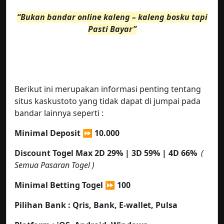
“Bukan bandar online kaleng – kaleng bosku tapi
Pasti Bayar”
Berikut ini merupakan informasi penting tentang
situs kaskustoto yang tidak dapat di jumpai pada
bandar lainnya seperti :
Minimal Deposit ⏩ 10.000
Discount Togel Max 2D 29% | 3D 59% | 4D 66%
(
Semua Pasaran Togel )
Minimal Betting Togel
⏩ 100
Pilihan Bank : Qris,
Bank, E-wallet, Pulsa