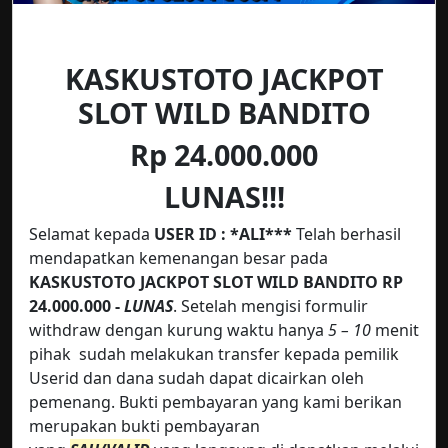
KASKUSTOTO JACKPOT
SLOT WILD BANDITO
Rp 24.000.000
LUNAS!!!
Selamat kepada
USER ID : *ALI***
Telah berhasil
mendapatkan kemenangan besar pada
KASKUSTOTO JACKPOT SLOT WILD BANDITO RP
24.000.000 -
LUNAS
. Setelah mengisi formulir
withdraw dengan kurung waktu hanya
5 – 10
menit
pihak
sudah melakukan transfer kepada pemilik
Userid dan dana sudah dapat dicairkan oleh
pemenang. Bukti pembayaran yang kami berikan
merupakan bukti pembayaran