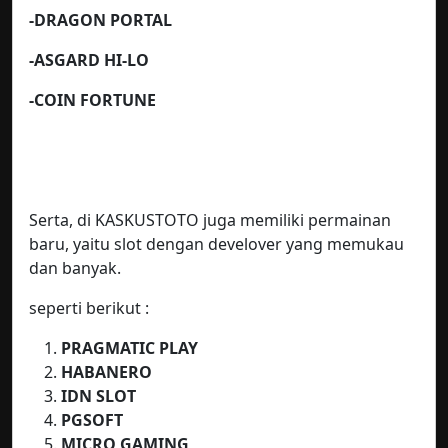
-DRAGON PORTAL
-ASGARD HI-LO
-COIN FORTUNE
Serta, di KASKUSTOTO juga memiliki permainan
baru, yaitu slot dengan develover yang memukau
dan banyak.
seperti berikut :
PRAGMATIC PLAY
HABANERO
IDN SLOT
PGSOFT
MICRO GAMING