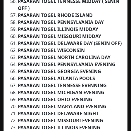
PASARAN TOGEL TENNESSE MIDDAY ( SENIN
OFF )
PASARAN TOGEL RHODE ISLAND
PASARAN TOGEL PENNSYLVANIA DAY
PASARAN TOGEL ILLINOIS MIDDAY
PASARAN TOGEL MISSOURI MIDDAY
PASARAN TOGEL DELAWARE DAY (SENIN OFF)
PASARAN TOGEL WISCONSIN
PASARAN TOGEL NORTH CAROLINA DAY
PASARAN TOGEL PENNSYLVANIA EVENING
PASARAN TOGEL GEORGIA EVENING
PASARAN TOGEL ATLANTA POOLS
PASARAN TOGEL TENNESSE EVENNING
PASARAN TOGEL MICHIGAN EVENING
PASARAN TOGEL OHIO EVENING
PASARAN TOGEL MARYLAND EVENING
PASARAN TOGEL DELAWARE NIGHT
PASARAN TOGEL MISSOURI EVENING
PASARAN TOGEL ILLINOIS EVENING