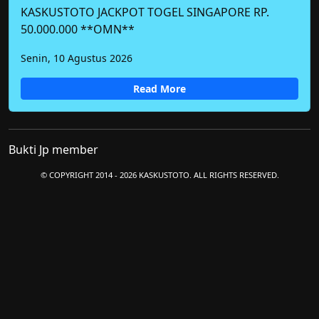
KASKUSTOTO JACKPOT TOGEL SINGAPORE RP.
50.000.000 **OMN**
Senin, 10 Agustus 2026
Read More
Bukti Jp member
© COPYRIGHT 2014 - 2026 KASKUSTOTO. ALL RIGHTS RESERVED.