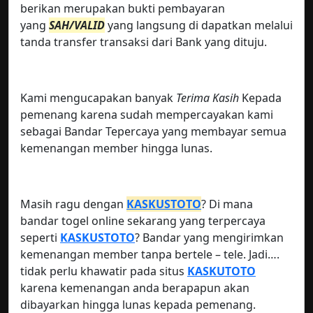
berikan merupakan bukti pembayaran
yang
SAH/VALID
yang langsung di dapatkan melalui
tanda transfer transaksi dari Bank yang dituju.
Kami mengucapakan banyak
Terima Kasih
Kepada
pemenang karena sudah mempercayakan kami
sebagai Bandar Tepercaya yang membayar semua
kemenangan member hingga lunas.
Masih ragu dengan
KASKUSTOTO
? Di mana
bandar togel online sekarang yang terpercaya
seperti
KASKUSTOTO
? Bandar yang mengirimkan
kemenangan member tanpa bertele – tele. Jadi….
tidak perlu khawatir pada situs
KASKUTOTO
karena kemenangan anda berapapun akan
dibayarkan hingga lunas kepada pemenang.