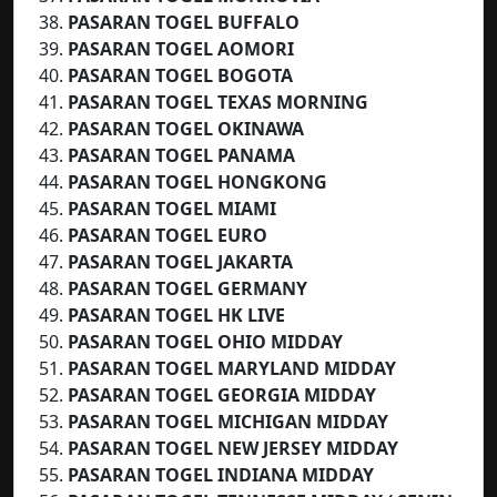
PASARAN TOGEL BUFFALO
PASARAN TOGEL AOMORI
PASARAN TOGEL BOGOTA
PASARAN TOGEL TEXAS MORNING
PASARAN TOGEL OKINAWA
PASARAN TOGEL PANAMA
PASARAN TOGEL HONGKONG
PASARAN TOGEL MIAMI
PASARAN TOGEL EURO
PASARAN TOGEL
JAKARTA
PASARAN TOGEL GERMANY
PASARAN TOGEL HK LIVE
PASARAN TOGEL OHIO MIDDAY
PASARAN TOGEL MARYLAND MIDDAY
PASARAN TOGEL GEORGIA MIDDAY
PASARAN TOGEL MICHIGAN MIDDAY
PASARAN TOGEL NEW JERSEY MIDDAY
PASARAN TOGEL INDIANA MIDDAY