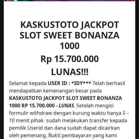
KASKUSTOTO JACKPOT
SLOT SWEET BONANZA
1000
Rp 15.700.000
LUNAS!!!
Selamat kepada
USER ID : *IDY***
Telah berhasil
mendapatkan kemenangan besar pada
KASKUSTOTO JACKPOT SLOT SWEET BONANZA
1000 RP 15.700.000 -
LUNAS
. Setelah mengisi
formulir withdraw dengan kurung waktu hanya
5 –
10
menit pihak
sudah melakukan transfer kepada
pemilik Userid dan dana sudah dapat dicairkan
oleh pemenang. Bukti pembayaran yang kami