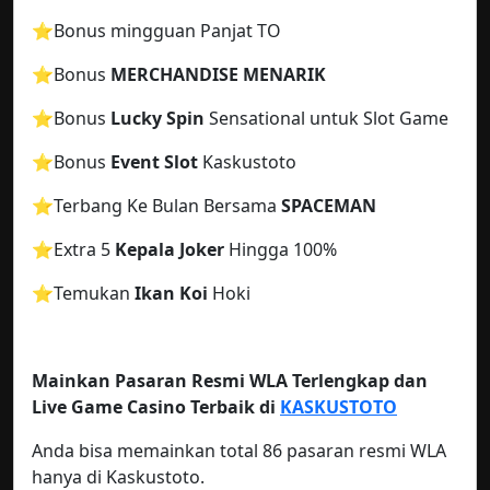
⭐️Bonus mingguan Panjat TO
⭐️
Bonus
MERCHANDISE MENARIK
⭐️Bonus
Lucky Spin
Sensational untuk Slot Game
⭐️Bonus
Event Slot
Kaskustoto
⭐️Terbang Ke Bulan Bersama
SPACEMAN
⭐️Extra 5
Kepala Joker
Hingga 100%
⭐️Temukan
Ikan Koi
Hoki
Mainkan Pasaran Resmi WLA Terlengkap dan
Live Game Casino Terbaik di
KASKUSTOTO
Anda bisa memainkan total 86 pasaran resmi WLA
hanya di Kaskustoto.