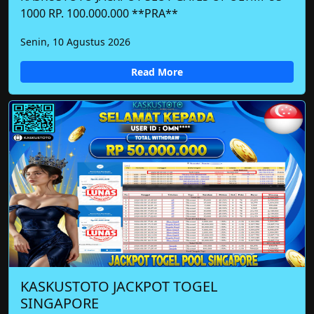
1000 RP. 100.000.000 **PRA**
Senin, 10 Agustus 2026
Read More
KASKUSTOTO JACKPOT TOGEL
SINGAPORE