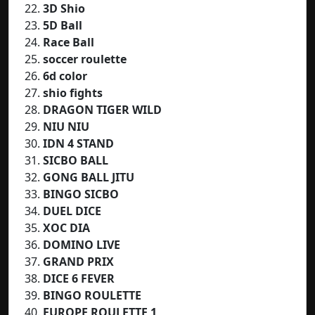
3D Shio
5D Ball
Race Ball
soccer roulette
6d color
shio fights
DRAGON TIGER WILD
NIU NIU
IDN 4 STAND
SICBO BALL
GONG BALL JITU
BINGO SICBO
DUEL DICE
XOC DIA
DOMINO LIVE
GRAND PRIX
DICE 6 FEVER
BINGO ROULETTE
EUROPE ROULETTE 1