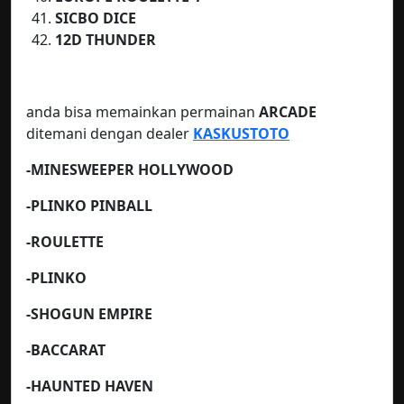
SICBO DICE
12D THUNDER
anda bisa memainkan permainan
ARCADE
ditemani dengan dealer
KASKUSTOTO
-MINESWEEPER HOLLYWOOD
-PLINKO PINBALL
-ROULETTE
-PLINKO
-SHOGUN EMPIRE
-BACCARAT
-HAUNTED HAVEN