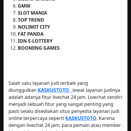
GMW
SLOT MANIA
TOP TREND
NOLIMIT CITY
FAT PANDA
IDN E-LOTTERY
BOOMING GAMES
Salah satu layanan judi terbaik yang
diunggulkan
KASKUSTOTO
lewat layanan judinya
adalah adanya fitur livechat 24 jam. Livechat sendiri
menjadi sebuah fitur yang sangat penting yang
pasti selalu disediakan situs penyedia layanan judi
online terpercaya seperti
KASKUSTOTO
. Karena
dengan livechat 24 jam, para pemain atau member