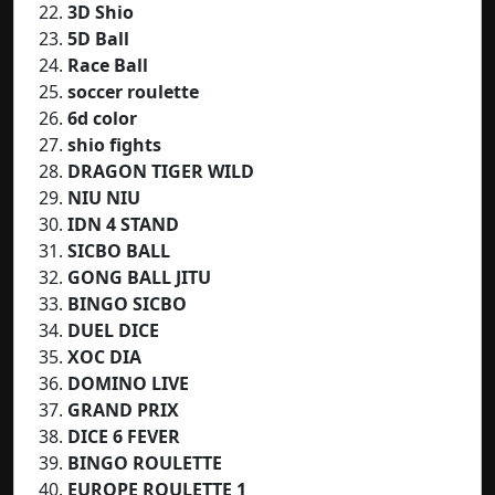
3D Shio
5D Ball
Race Ball
soccer roulette
6d color
shio fights
DRAGON TIGER WILD
NIU NIU
IDN 4 STAND
SICBO BALL
GONG BALL JITU
BINGO SICBO
DUEL DICE
XOC DIA
DOMINO LIVE
GRAND PRIX
DICE 6 FEVER
BINGO ROULETTE
EUROPE ROULETTE 1