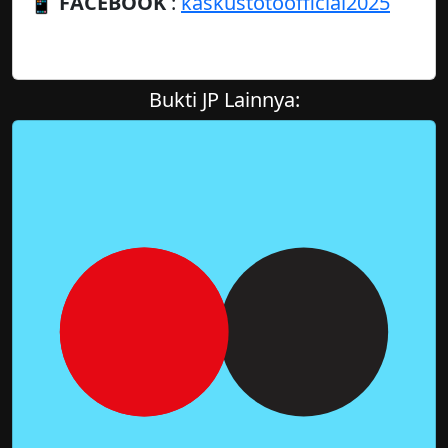
📱
FACEBOOK
:
kaskustotoofficial2025
Bukti JP Lainnya: