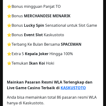
⭐️Bonus mingguan Panjat TO
⭐️
Bonus
MERCHANDISE MENARIK
⭐️Bonus
Lucky Spin
Sensational untuk Slot Game
⭐️Bonus
Event Slot
Kaskustoto
⭐️Terbang Ke Bulan Bersama
SPACEMAN
⭐️Extra 5
Kepala Joker
Hingga 100%
⭐️Temukan
Ikan Koi
Hoki
Mainkan Pasaran Resmi WLA Terlengkap dan
Live Game Casino Terbaik di
KASKUSTOTO
Anda bisa memainkan total 86 pasaran resmi WLA
hanya di Kaskustoto.