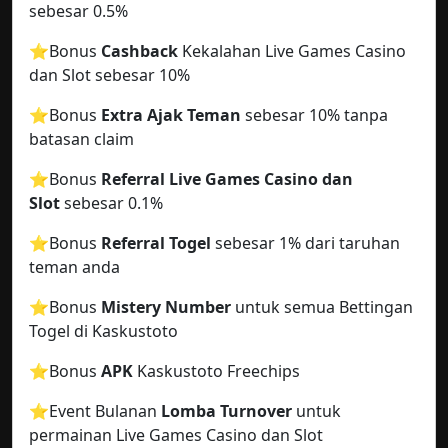
sebesar 0.5%
⭐️Bonus
Cashback
Kekalahan Live Games Casino
dan Slot sebesar 10%
⭐️Bonus
Extra Ajak Teman
sebesar 10% tanpa
batasan claim
⭐️Bonus
Referral Live Games Casino dan
Slot
sebesar 0.1%
⭐️Bonus
Referral Togel
sebesar 1% dari taruhan
teman anda
⭐️Bonus
Mistery Number
untuk semua Bettingan
Togel di Kaskustoto
⭐️Bonus
APK
Kaskustoto Freechips
⭐️Event Bulanan
Lomba Turnover
untuk
permainan Live Games Casino dan Slot