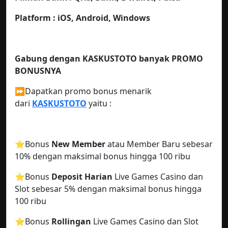
Platform :
iOS, Android, Windows
Gabung dengan KASKUSTOTO
banyak PROMO
BONUSNYA
⏩Dapatkan promo bonus menarik
dari
KASKUSTOTO
yaitu :
⭐️Bonus
New Member
atau Member Baru sebesar
10% dengan maksimal bonus hingga 100 ribu
⭐️Bonus
Deposit Harian
Live Games Casino dan
Slot sebesar 5% dengan maksimal bonus hingga
100 ribu
⭐️Bonus
Rollingan
Live Games Casino dan Slot