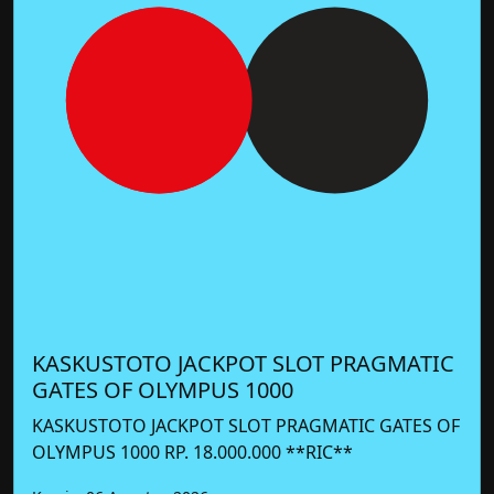
KASKUSTOTO JACKPOT SLOT PRAGMATIC
GATES OF OLYMPUS 1000
KASKUSTOTO JACKPOT SLOT PRAGMATIC GATES OF
OLYMPUS 1000 RP. 18.000.000 **RIC**