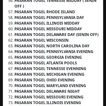
PASARAN TOGEL TENNESSE MIDDAY ( SENIN
OFF )
PASARAN TOGEL RHODE ISLAND
PASARAN TOGEL PENNSYLVANIA DAY
PASARAN TOGEL ILLINOIS MIDDAY
PASARAN TOGEL MISSOURI MIDDAY
PASARAN TOGEL DELAWARE DAY (SENIN OFF)
PASARAN TOGEL WISCONSIN
PASARAN TOGEL NORTH CAROLINA DAY
PASARAN TOGEL PENNSYLVANIA EVENING
PASARAN TOGEL GEORGIA EVENING
PASARAN TOGEL ATLANTA POOLS
PASARAN TOGEL TENNESSE EVENNING
PASARAN TOGEL MICHIGAN EVENING
PASARAN TOGEL OHIO EVENING
PASARAN TOGEL MARYLAND EVENING
PASARAN TOGEL DELAWARE NIGHT
PASARAN TOGEL MISSOURI EVENING
PASARAN TOGEL ILLINOIS EVENING