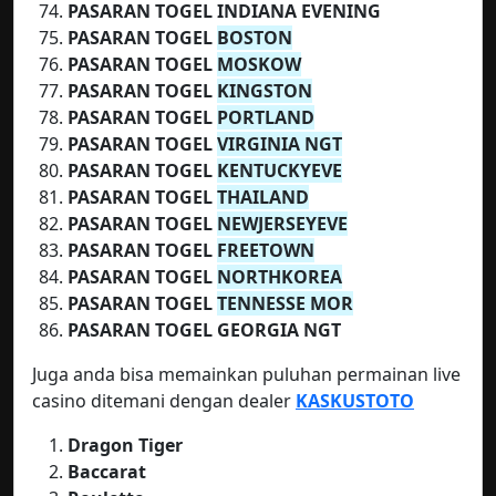
PASARAN TOGEL INDIANA EVENING
PASARAN TOGEL
BOSTON
PASARAN TOGEL
MOSKOW
PASARAN TOGEL
KINGSTON
PASARAN TOGEL
PORTLAND
PASARAN TOGEL
VIRGINIA NGT
PASARAN TOGEL
KENTUCKYEVE
PASARAN TOGEL
THAILAND
PASARAN TOGEL
NEWJERSEYEVE
PASARAN TOGEL
FREETOWN
PASARAN TOGEL
NORTHKOREA
PASARAN TOGEL
TENNESSE MOR
PASARAN TOGEL GEORGIA NGT
Juga anda bisa memainkan puluhan permainan live
casino ditemani dengan dealer
KASKUSTOTO
Dragon Tiger
Baccarat