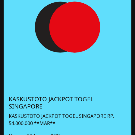
KASKUSTOTO JACKPOT TOGEL
SINGAPORE
KASKUSTOTO JACKPOT TOGEL SINGAPORE RP.
54.000.000 **MAR**