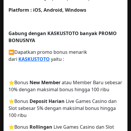
Platform :
iOS, Android, Windows
Gabung dengan KASKUSTOTO
banyak PROMO
BONUSNYA
⏩Dapatkan promo bonus menarik
dari
KASKUSTOTO
yaitu :
⭐️Bonus
New Member
atau Member Baru sebesar
10% dengan maksimal bonus hingga 100 ribu
⭐️Bonus
Deposit Harian
Live Games Casino dan
Slot sebesar 5% dengan maksimal bonus hingga
100 ribu
⭐️Bonus
Rollingan
Live Games Casino dan Slot