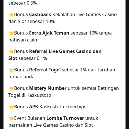
sebesar 0.5%
⭐️Bonus
Cashback
Kekalahan Live Games Casino
dan Slot sebesar 10%
⭐️Bonus
Extra Ajak Teman
sebesar 10% tanpa
batasan claim
⭐️Bonus
Referral Live Games Casino dan
Slot
sebesar 0.1%
⭐️Bonus
Referral Togel
sebesar 1% dari taruhan
teman anda
⭐️Bonus
Mistery Number
untuk semua Bettingan
Togel di Kaskustoto
⭐️Bonus
APK
Kaskustoto Freechips
⭐️Event Bulanan
Lomba Turnover
untuk
permainan Live Games Casino dan Slot