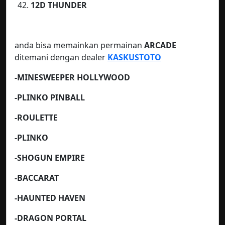
12D THUNDER
anda bisa memainkan permainan
ARCADE
ditemani dengan dealer
KASKUSTOTO
-MINESWEEPER HOLLYWOOD
-PLINKO PINBALL
-ROULETTE
-PLINKO
-SHOGUN EMPIRE
-BACCARAT
-HAUNTED HAVEN
-DRAGON PORTAL