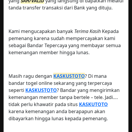
yang
SAH/VALID
yang langsung di dapatkan melalui
tanda transfer transaksi dari Bank yang dituju.
Kami mengucapakan banyak
Terima Kasih
Kepada
pemenang karena sudah mempercayakan kami
sebagai Bandar Tepercaya yang membayar semua
kemenangan member hingga lunas.
Masih ragu dengan
KASKUSTOTO
? Di mana
bandar togel online sekarang yang terpercaya
seperti
KASKUSTOTO
? Bandar yang mengirimkan
kemenangan member tanpa bertele – tele. Jadi….
tidak perlu khawatir pada situs
KASKUTOTO
karena kemenangan anda berapapun akan
dibayarkan hingga lunas kepada pemenang.