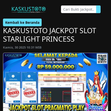
Kembali ke Beranda
KASKUSTOTO JACKPOT SLOT
STARLIGHT PRINCESS
Kamis, 30 2025 10:31 WIB