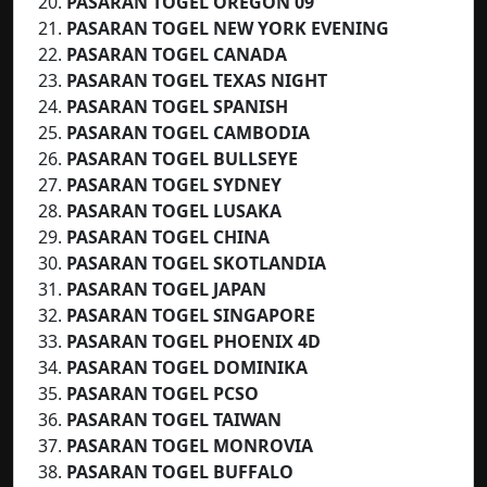
PASARAN TOGEL OREGON 09
PASARAN TOGEL NEW YORK EVENING
PASARAN TOGEL CANADA
PASARAN TOGEL
TEXAS NIGHT
PASARAN TOGEL
SPANISH
PASARAN TOGEL CAMBODIA
PASARAN TOGEL BULLSEYE
PASARAN TOGEL SYDNEY
PASARAN TOGEL LUSAKA
PASARAN TOGEL CHINA
PASARAN TOGEL SKOTLANDIA
PASARAN TOGEL JAPAN
PASARAN TOGEL SINGAPORE
PASARAN TOGEL PHOENIX 4D
PASARAN TOGEL DOMINIKA
PASARAN TOGEL PCSO
PASARAN TOGEL TAIWAN
PASARAN TOGEL MONROVIA
PASARAN TOGEL BUFFALO