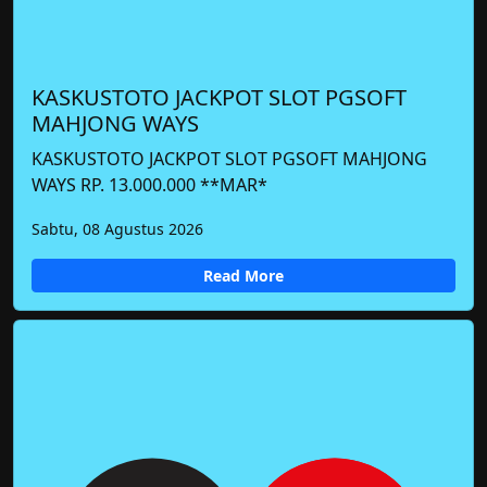
KASKUSTOTO JACKPOT SLOT PGSOFT
MAHJONG WAYS
KASKUSTOTO JACKPOT SLOT PGSOFT MAHJONG
WAYS RP. 13.000.000 **MAR*
Sabtu, 08 Agustus 2026
Read More