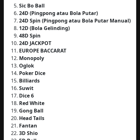
Sic Bo Ball
24D (Pingpong atau Bola Putar)
24D Spin (Pingpong atau Bola Putar Manual)
12D (Bola Gelinding)
48D Spin
24D JACKPOT
EUROPE BACCARAT
Monopoly
Oglok
Poker Dice
Billiards
Suwit
Dice 6
Red White
Gong Ball
Head Tails
Fantan
3D Shio