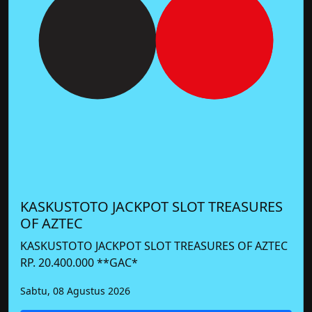
KASKUSTOTO JACKPOT SLOT TREASURES
OF AZTEC
KASKUSTOTO JACKPOT SLOT TREASURES OF AZTEC
RP. 20.400.000 **GAC*
Sabtu, 08 Agustus 2026