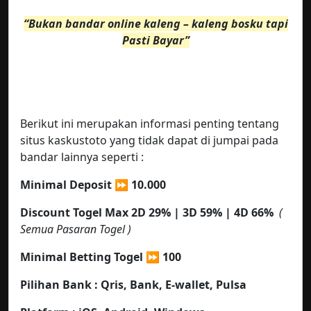
“Bukan bandar online kaleng – kaleng bosku tapi
Pasti Bayar”
Berikut ini merupakan informasi penting tentang
situs kaskustoto yang tidak dapat di jumpai pada
bandar lainnya seperti :
Minimal Deposit ⏩ 10.000
Discount Togel Max 2D 29% | 3D 59% | 4D 66%
(
Semua Pasaran Togel )
Minimal Betting Togel
⏩ 100
Pilihan Bank : Qris,
Bank, E-wallet, Pulsa