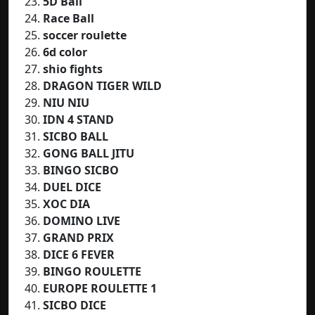
5D Ball
Race Ball
soccer roulette
6d color
shio fights
DRAGON TIGER WILD
NIU NIU
IDN 4 STAND
SICBO BALL
GONG BALL JITU
BINGO SICBO
DUEL DICE
XOC DIA
DOMINO LIVE
GRAND PRIX
DICE 6 FEVER
BINGO ROULETTE
EUROPE ROULETTE 1
SICBO DICE