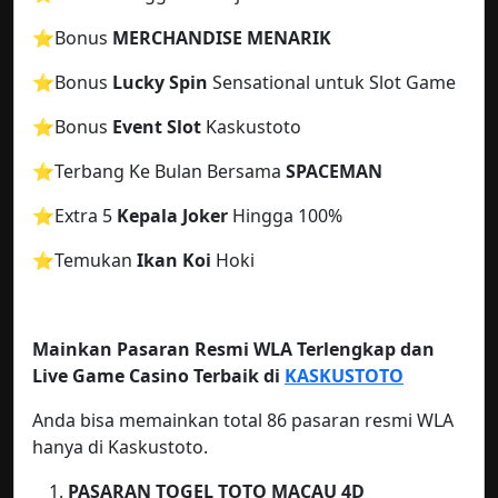
⭐️
Bonus
MERCHANDISE MENARIK
⭐️Bonus
Lucky Spin
Sensational untuk Slot Game
⭐️Bonus
Event Slot
Kaskustoto
⭐️Terbang Ke Bulan Bersama
SPACEMAN
⭐️Extra 5
Kepala Joker
Hingga 100%
⭐️Temukan
Ikan Koi
Hoki
Mainkan Pasaran Resmi WLA Terlengkap dan
Live Game Casino Terbaik di
KASKUSTOTO
Anda bisa memainkan total 86 pasaran resmi WLA
hanya di Kaskustoto.
PASARAN TOGEL TOTO MACAU
4D