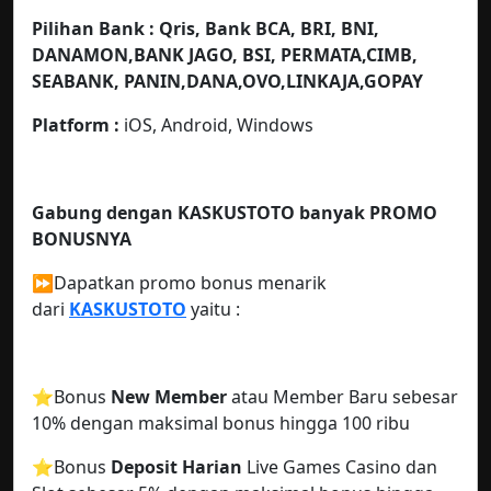
Pilihan Bank : Qris,
Bank BCA, BRI, BNI,
DANAMON,BANK JAGO, BSI, PERMATA,CIMB,
SEABANK, PANIN,DANA,OVO,LINKAJA,GOPAY
Platform :
iOS, Android, Windows
Gabung dengan KASKUSTOTO
banyak PROMO
BONUSNYA
⏩Dapatkan promo bonus menarik
dari
KASKUSTOTO
yaitu :
⭐️Bonus
New Member
atau Member Baru sebesar
10% dengan maksimal bonus hingga 100 ribu
⭐️Bonus
Deposit Harian
Live Games Casino dan