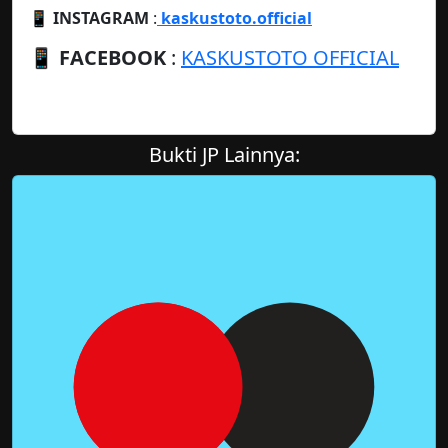
📱 INSTAGRAM
:
kaskustoto.official
📱
FACEBOOK
:
KASKUSTOTO OFFICIAL
Bukti JP Lainnya: