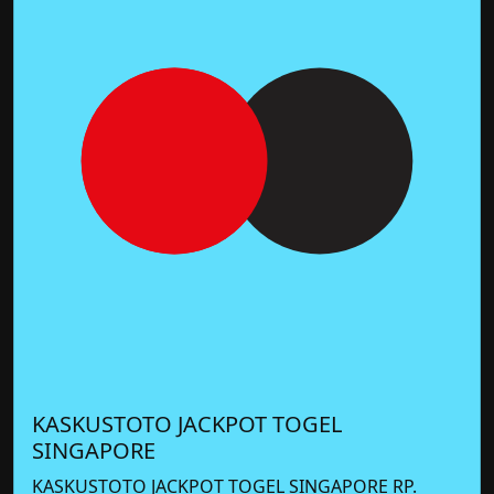
KASKUSTOTO JACKPOT TOGEL
SINGAPORE
KASKUSTOTO JACKPOT TOGEL SINGAPORE RP.