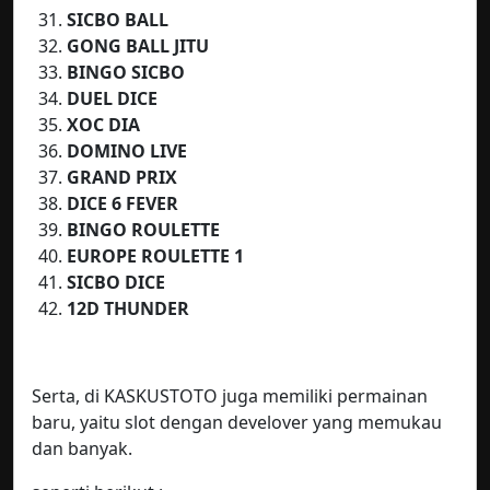
SICBO BALL
GONG BALL JITU
BINGO SICBO
DUEL DICE
XOC DIA
DOMINO LIVE
GRAND PRIX
DICE 6 FEVER
BINGO ROULETTE
EUROPE ROULETTE 1
SICBO DICE
12D THUNDER
Serta, di KASKUSTOTO juga memiliki permainan
baru, yaitu slot dengan develover yang memukau
dan banyak.