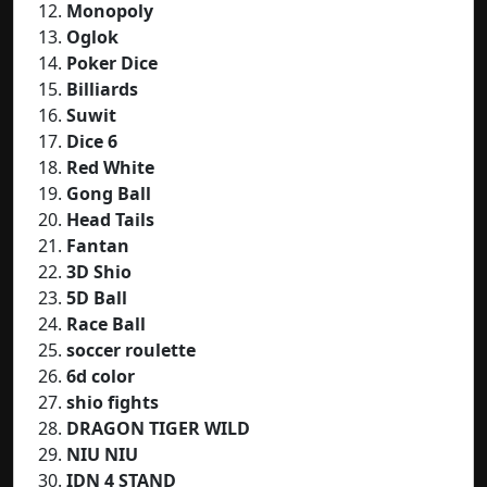
Monopoly
Oglok
Poker Dice
Billiards
Suwit
Dice 6
Red White
Gong Ball
Head Tails
Fantan
3D Shio
5D Ball
Race Ball
soccer roulette
6d color
shio fights
DRAGON TIGER WILD
NIU NIU
IDN 4 STAND