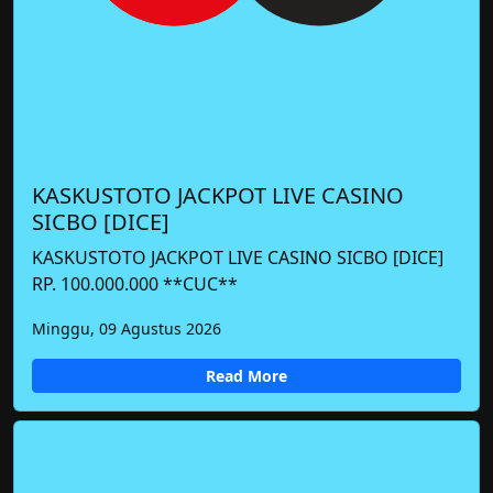
KASKUSTOTO JACKPOT LIVE CASINO
SICBO [DICE]
KASKUSTOTO JACKPOT LIVE CASINO SICBO [DICE]
RP. 100.000.000 **CUC**
Minggu, 09 Agustus 2026
Read More