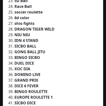
5D Ball
Race Ball
soccer roulette
6d color
shio fights
DRAGON TIGER WILD
NIU NIU
IDN 4 STAND
SICBO BALL
GONG BALL JITU
BINGO SICBO
DUEL DICE
XOC DIA
DOMINO LIVE
GRAND PRIX
DICE 6 FEVER
BINGO ROULETTE
EUROPE ROULETTE 1
SICBO DICE