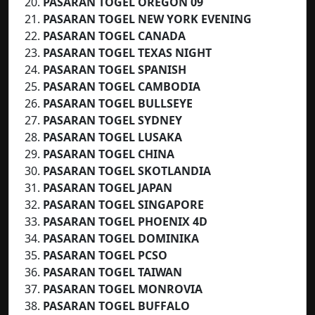
PASARAN TOGEL OREGON 09
PASARAN TOGEL NEW YORK EVENING
PASARAN TOGEL CANADA
PASARAN TOGEL
TEXAS NIGHT
PASARAN TOGEL
SPANISH
PASARAN TOGEL CAMBODIA
PASARAN TOGEL BULLSEYE
PASARAN TOGEL SYDNEY
PASARAN TOGEL LUSAKA
PASARAN TOGEL CHINA
PASARAN TOGEL SKOTLANDIA
PASARAN TOGEL JAPAN
PASARAN TOGEL SINGAPORE
PASARAN TOGEL PHOENIX 4D
PASARAN TOGEL DOMINIKA
PASARAN TOGEL PCSO
PASARAN TOGEL TAIWAN
PASARAN TOGEL MONROVIA
PASARAN TOGEL BUFFALO