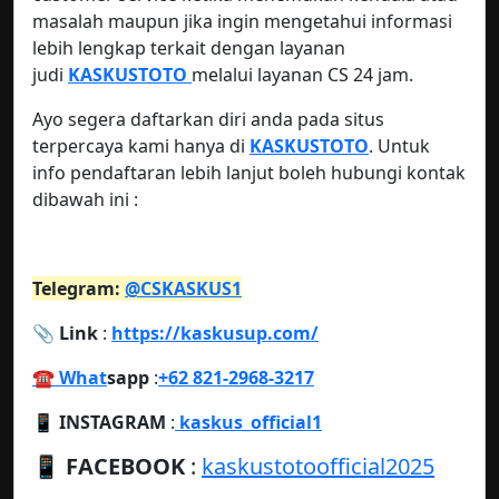
masalah maupun jika ingin mengetahui informasi
lebih lengkap terkait dengan layanan
judi
KASKUSTOTO
melalui layanan CS 24 jam.
Ayo segera daftarkan diri anda pada situs
terpercaya kami hanya di
KASKUSTOTO
. Untuk
info pendaftaran lebih lanjut boleh hubungi kontak
dibawah ini :
Telegram:
@CSKASKUS1
📎 Link
:
https://kaskusup.com/
☎️ What
sapp
:
+62 821-2968-3217
📱 INSTAGRAM
:
kaskus_official1
📱
FACEBOOK
:
kaskustotoofficial2025