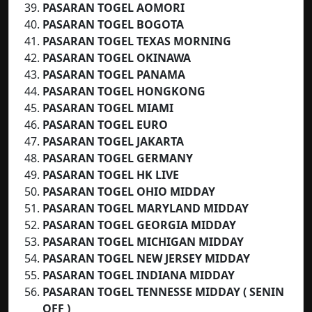
PASARAN TOGEL AOMORI
PASARAN TOGEL BOGOTA
PASARAN TOGEL TEXAS MORNING
PASARAN TOGEL OKINAWA
PASARAN TOGEL PANAMA
PASARAN TOGEL HONGKONG
PASARAN TOGEL MIAMI
PASARAN TOGEL EURO
PASARAN TOGEL
JAKARTA
PASARAN TOGEL GERMANY
PASARAN TOGEL HK LIVE
PASARAN TOGEL OHIO MIDDAY
PASARAN TOGEL MARYLAND MIDDAY
PASARAN TOGEL GEORGIA MIDDAY
PASARAN TOGEL MICHIGAN MIDDAY
PASARAN TOGEL NEW JERSEY MIDDAY
PASARAN TOGEL INDIANA MIDDAY
PASARAN TOGEL TENNESSE MIDDAY ( SENIN
OFF )