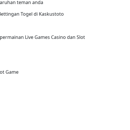
taruhan teman anda
ttingan Togel di Kaskustoto
permainan Live Games Casino dan Slot
lot Game