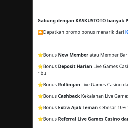
Gabung dengan KASKUSTOTO
banyak
⏩Dapatkan promo bonus menarik dari
⭐️Bonus
New Member
atau Member Baru
⭐️Bonus
Deposit Harian
Live Games Casi
ribu
⭐️Bonus
Rollingan
Live Games Casino da
⭐️Bonus
Cashback
Kekalahan Live Games
⭐️Bonus
Extra Ajak Teman
sebesar 10% 
⭐️Bonus
Referral Live Games Casino da