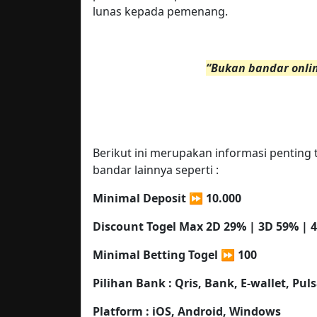
lunas kepada pemenang.
“Bukan bandar onlin
Berikut ini merupakan informasi penting 
bandar lainnya seperti :
Minimal Deposit ⏩ 10.000
Discount Togel Max 2D 29% | 3D 59% |
Minimal Betting Togel
⏩ 100
Pilihan Bank : Qris,
Bank, E-wallet, Pul
Platform :
iOS, Android, Windows