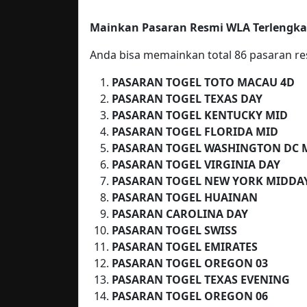
Mainkan Pasaran Resmi WLA Terlengkap
Anda bisa memainkan total 86 pasaran re
PASARAN TOGEL TOTO MACAU
4D
PASARAN TOGEL TEXAS DAY
PASARAN TOGEL KENTUCKY MID
PASARAN TOGEL
FLORIDA MID
PASARAN TOGEL WASHINGTON DC 
PASARAN TOGEL VIRGINIA DAY
PASARAN TOGEL NEW YORK MIDDA
PASARAN TOGEL HUAINAN
PASARAN CAROLINA DAY
PASARAN TOGEL SWISS
PASARAN TOGEL EMIRATES
PASARAN TOGEL OREGON 03
PASARAN TOGEL TEXAS EVENING
PASARAN TOGEL OREGON 06