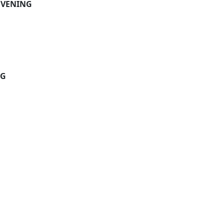
EVENING
NG