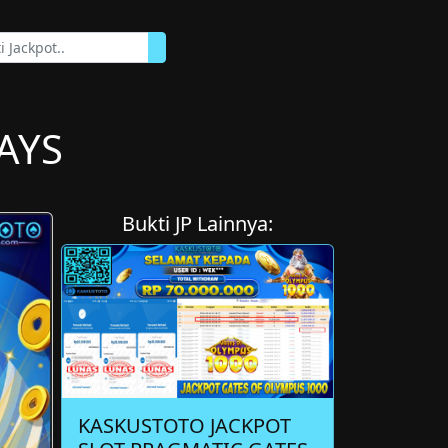
AYS
Bukti JP Lainnya:
KASKUSTOTO JACKPOT