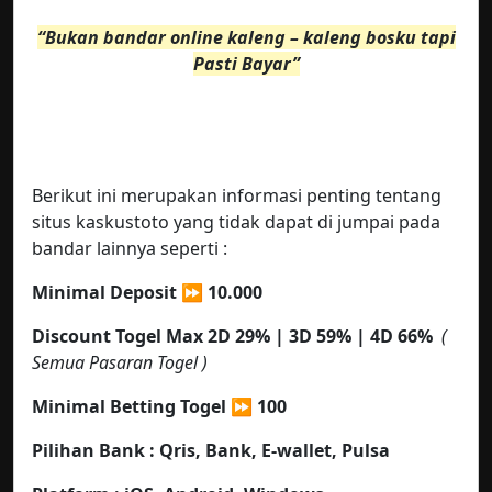
“Bukan bandar online kaleng – kaleng bosku tapi
Pasti Bayar”
Berikut ini merupakan informasi penting tentang
situs kaskustoto yang tidak dapat di jumpai pada
bandar lainnya seperti :
Minimal Deposit ⏩ 10.000
Discount Togel Max 2D 29% | 3D 59% | 4D 66%
(
Semua Pasaran Togel )
Minimal Betting Togel
⏩ 100
Pilihan Bank : Qris,
Bank, E-wallet, Pulsa