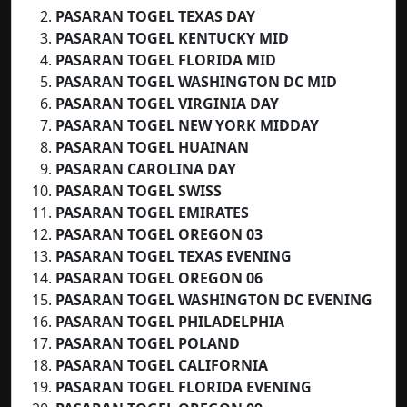
PASARAN TOGEL TEXAS DAY
PASARAN TOGEL KENTUCKY MID
PASARAN TOGEL
FLORIDA MID
PASARAN TOGEL WASHINGTON DC MID
PASARAN TOGEL VIRGINIA DAY
PASARAN TOGEL NEW YORK MIDDAY
PASARAN TOGEL HUAINAN
PASARAN CAROLINA DAY
PASARAN TOGEL SWISS
PASARAN TOGEL EMIRATES
PASARAN TOGEL OREGON 03
PASARAN TOGEL TEXAS EVENING
PASARAN TOGEL OREGON 06
PASARAN TOGEL WASHINGTON DC EVENING
PASARAN TOGEL PHILADELPHIA
PASARAN TOGEL POLAND
PASARAN TOGEL CALIFORNIA
PASARAN TOGEL FLORIDA EVENING