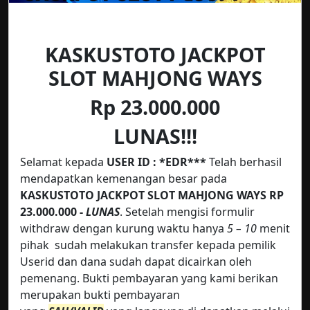
KASKUSTOTO JACKPOT
SLOT MAHJONG WAYS
Rp 23.000.000
LUNAS!!!
Selamat kepada
USER ID : *EDR***
Telah berhasil
mendapatkan kemenangan besar pada
KASKUSTOTO JACKPOT SLOT MAHJONG WAYS RP
23.000.000 -
LUNAS
. Setelah mengisi formulir
withdraw dengan kurung waktu hanya
5 – 10
menit
pihak
sudah melakukan transfer kepada pemilik
Userid dan dana sudah dapat dicairkan oleh
pemenang. Bukti pembayaran yang kami berikan
merupakan bukti pembayaran