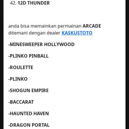
12D THUNDER
anda bisa memainkan permainan
ARCADE
ditemani dengan dealer
KASKUSTOTO
-MINESWEEPER HOLLYWOOD
-PLINKO PINBALL
-ROULETTE
-PLINKO
-SHOGUN EMPIRE
-BACCARAT
-HAUNTED HAVEN
-DRAGON PORTAL