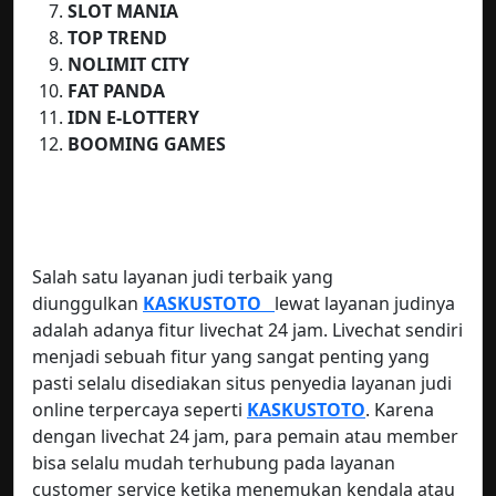
SLOT MANIA
TOP TREND
NOLIMIT CITY
FAT PANDA
IDN E-LOTTERY
BOOMING GAMES
Salah satu layanan judi terbaik yang
diunggulkan
KASKUSTOTO
lewat layanan judinya
adalah adanya fitur livechat 24 jam. Livechat sendiri
menjadi sebuah fitur yang sangat penting yang
pasti selalu disediakan situs penyedia layanan judi
online terpercaya seperti
KASKUSTOTO
. Karena
dengan livechat 24 jam, para pemain atau member
bisa selalu mudah terhubung pada layanan
customer service ketika menemukan kendala atau