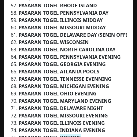
PASARAN TOGEL RHODE ISLAND
PASARAN TOGEL PENNSYLVANIA DAY
PASARAN TOGEL ILLINOIS MIDDAY
PASARAN TOGEL MISSOURI MIDDAY
PASARAN TOGEL DELAWARE DAY (SENIN OFF)
PASARAN TOGEL WISCONSIN
PASARAN TOGEL NORTH CAROLINA DAY
PASARAN TOGEL PENNSYLVANIA EVENING
PASARAN TOGEL GEORGIA EVENING
PASARAN TOGEL ATLANTA POOLS
PASARAN TOGEL TENNESSE EVENNING
PASARAN TOGEL MICHIGAN EVENING
PASARAN TOGEL OHIO EVENING
PASARAN TOGEL MARYLAND EVENING
PASARAN TOGEL DELAWARE NIGHT
PASARAN TOGEL MISSOURI EVENING
PASARAN TOGEL ILLINOIS EVENING
PASARAN TOGEL INDIANA EVENING