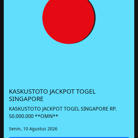
KASKUSTOTO JACKPOT TOGEL
SINGAPORE
KASKUSTOTO JACKPOT TOGEL SINGAPORE RP.
50.000.000 **OMN**
Senin, 10 Agustus 2026