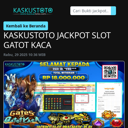
Kembali ke Beranda
KASKUSTOTO JACKPOT SLOT
GATOT KACA
Rabu, 29 2025 10:36 WIB