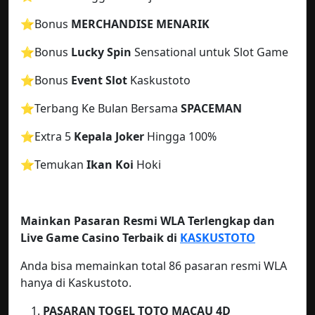
⭐️
Bonus
MERCHANDISE MENARIK
⭐️Bonus
Lucky Spin
Sensational untuk Slot Game
⭐️Bonus
Event Slot
Kaskustoto
⭐️Terbang Ke Bulan Bersama
SPACEMAN
⭐️Extra 5
Kepala Joker
Hingga 100%
⭐️Temukan
Ikan Koi
Hoki
Mainkan Pasaran Resmi WLA Terlengkap dan
Live Game Casino Terbaik di
KASKUSTOTO
Anda bisa memainkan total 86 pasaran resmi WLA
hanya di Kaskustoto.
PASARAN TOGEL TOTO MACAU
4D