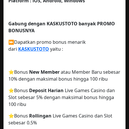
Platform :
iOS, Android, Windows
Gabung dengan KASKUSTOTO
banyak PROMO
BONUSNYA
⏩Dapatkan promo bonus menarik
dari
KASKUSTOTO
yaitu :
⭐️Bonus
New Member
atau Member Baru sebesar
10% dengan maksimal bonus hingga 100 ribu
⭐️Bonus
Deposit Harian
Live Games Casino dan
Slot sebesar 5% dengan maksimal bonus hingga
100 ribu
⭐️Bonus
Rollingan
Live Games Casino dan Slot
sebesar 0.5%