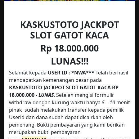
KASKUSTOTO JACKPOT
SLOT GATOT KACA
Rp 18.000.000
LUNAS!!!
Selamat kepada
USER ID : *NWA***
Telah berhasil
mendapatkan kemenangan besar pada
KASKUSTOTO JACKPOT SLOT GATOT KACA RP
18.000.000 -
LUNAS
. Setelah mengisi formulir
withdraw dengan kurung waktu hanya
5 – 10
menit
pihak
sudah melakukan transfer kepada pemilik
Userid dan dana sudah dapat dicairkan oleh
pemenang. Bukti pembayaran yang kami berikan
merupakan bukti pembayaran