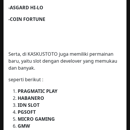
-ASGARD HI-LO
-COIN FORTUNE
Serta, di KASKUSTOTO juga memiliki permainan
baru, yaitu slot dengan develover yang memukau
dan banyak.
seperti berikut :
PRAGMATIC PLAY
HABANERO
IDN SLOT
PGSOFT
MICRO GAMING
GMW