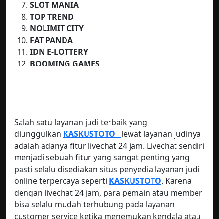
SLOT MANIA
TOP TREND
NOLIMIT CITY
FAT PANDA
IDN E-LOTTERY
BOOMING GAMES
Salah satu layanan judi terbaik yang
diunggulkan
KASKUSTOTO
lewat layanan judinya
adalah adanya fitur livechat 24 jam. Livechat sendiri
menjadi sebuah fitur yang sangat penting yang
pasti selalu disediakan situs penyedia layanan judi
online terpercaya seperti
KASKUSTOTO
. Karena
dengan livechat 24 jam, para pemain atau member
bisa selalu mudah terhubung pada layanan
customer service ketika menemukan kendala atau