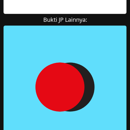
Bukti JP Lainnya: