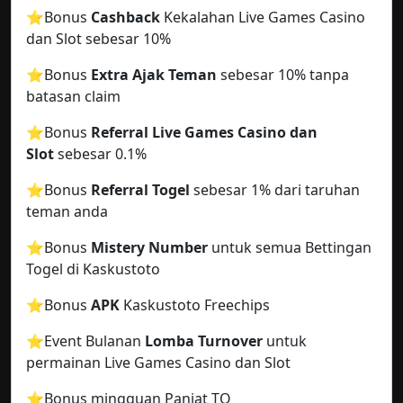
⭐️Bonus
Cashback
Kekalahan Live Games Casino
dan Slot sebesar 10%
⭐️Bonus
Extra Ajak Teman
sebesar 10% tanpa
batasan claim
⭐️Bonus
Referral Live Games Casino dan
Slot
sebesar 0.1%
⭐️Bonus
Referral Togel
sebesar 1% dari taruhan
teman anda
⭐️Bonus
Mistery Number
untuk semua Bettingan
Togel di Kaskustoto
⭐️Bonus
APK
Kaskustoto Freechips
⭐️Event Bulanan
Lomba Turnover
untuk
permainan Live Games Casino dan Slot
⭐️Bonus mingguan Panjat TO