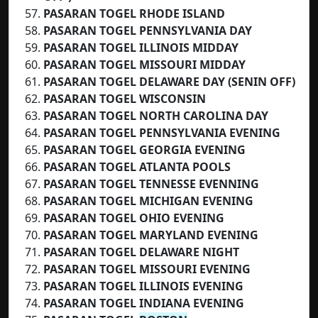
PASARAN TOGEL RHODE ISLAND
PASARAN TOGEL PENNSYLVANIA DAY
PASARAN TOGEL ILLINOIS MIDDAY
PASARAN TOGEL MISSOURI MIDDAY
PASARAN TOGEL DELAWARE DAY (SENIN OFF)
PASARAN TOGEL WISCONSIN
PASARAN TOGEL NORTH CAROLINA DAY
PASARAN TOGEL PENNSYLVANIA EVENING
PASARAN TOGEL GEORGIA EVENING
PASARAN TOGEL ATLANTA POOLS
PASARAN TOGEL TENNESSE EVENNING
PASARAN TOGEL MICHIGAN EVENING
PASARAN TOGEL OHIO EVENING
PASARAN TOGEL MARYLAND EVENING
PASARAN TOGEL DELAWARE NIGHT
PASARAN TOGEL MISSOURI EVENING
PASARAN TOGEL ILLINOIS EVENING
PASARAN TOGEL INDIANA EVENING