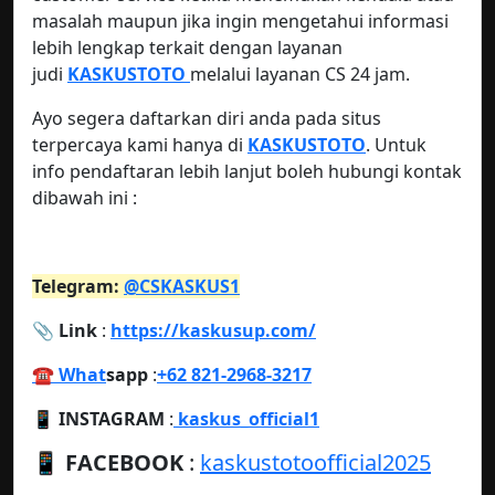
masalah maupun jika ingin mengetahui informasi
lebih lengkap terkait dengan layanan
judi
KASKUSTOTO
melalui layanan CS 24 jam.
Ayo segera daftarkan diri anda pada situs
terpercaya kami hanya di
KASKUSTOTO
. Untuk
info pendaftaran lebih lanjut boleh hubungi kontak
dibawah ini :
Telegram:
@CSKASKUS1
📎 Link
:
https://kaskusup.com/
☎️ What
sapp
:
+62 821-2968-3217
📱 INSTAGRAM
:
kaskus_official1
📱
FACEBOOK
:
kaskustotoofficial2025