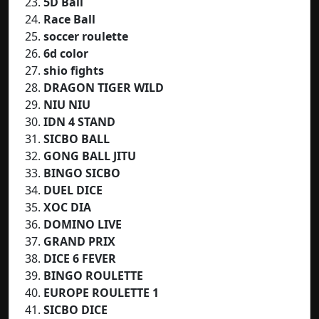
5D Ball
Race Ball
soccer roulette
6d color
shio fights
DRAGON TIGER WILD
NIU NIU
IDN 4 STAND
SICBO BALL
GONG BALL JITU
BINGO SICBO
DUEL DICE
XOC DIA
DOMINO LIVE
GRAND PRIX
DICE 6 FEVER
BINGO ROULETTE
EUROPE ROULETTE 1
SICBO DICE