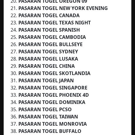
PASARAN TOGEL OREGON 09
PASARAN TOGEL NEW YORK EVENING
PASARAN TOGEL CANADA
PASARAN TOGEL
TEXAS NIGHT
PASARAN TOGEL
SPANISH
PASARAN TOGEL CAMBODIA
PASARAN TOGEL BULLSEYE
PASARAN TOGEL SYDNEY
PASARAN TOGEL LUSAKA
PASARAN TOGEL CHINA
PASARAN TOGEL SKOTLANDIA
PASARAN TOGEL JAPAN
PASARAN TOGEL SINGAPORE
PASARAN TOGEL PHOENIX 4D
PASARAN TOGEL DOMINIKA
PASARAN TOGEL PCSO
PASARAN TOGEL TAIWAN
PASARAN TOGEL MONROVIA
PASARAN TOGEL BUFFALO