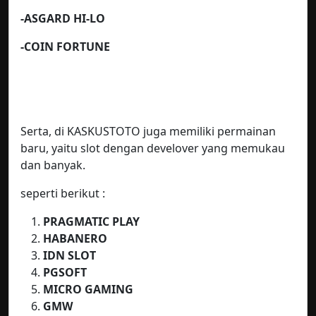
-ASGARD HI-LO
-COIN FORTUNE
Serta, di KASKUSTOTO juga memiliki permainan
baru, yaitu slot dengan develover yang memukau
dan banyak.
seperti berikut :
PRAGMATIC PLAY
HABANERO
IDN SLOT
PGSOFT
MICRO GAMING
GMW