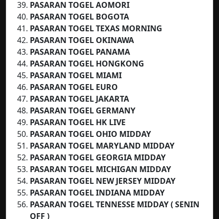
PASARAN TOGEL AOMORI
PASARAN TOGEL BOGOTA
PASARAN TOGEL TEXAS MORNING
PASARAN TOGEL OKINAWA
PASARAN TOGEL PANAMA
PASARAN TOGEL HONGKONG
PASARAN TOGEL MIAMI
PASARAN TOGEL EURO
PASARAN TOGEL
JAKARTA
PASARAN TOGEL GERMANY
PASARAN TOGEL HK LIVE
PASARAN TOGEL OHIO MIDDAY
PASARAN TOGEL MARYLAND MIDDAY
PASARAN TOGEL GEORGIA MIDDAY
PASARAN TOGEL MICHIGAN MIDDAY
PASARAN TOGEL NEW JERSEY MIDDAY
PASARAN TOGEL INDIANA MIDDAY
PASARAN TOGEL TENNESSE MIDDAY ( SENIN
OFF )