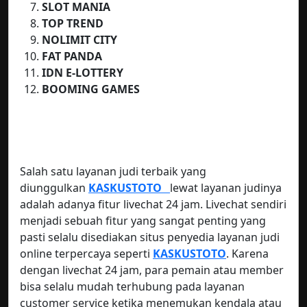
SLOT MANIA
TOP TREND
NOLIMIT CITY
FAT PANDA
IDN E-LOTTERY
BOOMING GAMES
Salah satu layanan judi terbaik yang
diunggulkan
KASKUSTOTO
lewat layanan judinya
adalah adanya fitur livechat 24 jam. Livechat sendiri
menjadi sebuah fitur yang sangat penting yang
pasti selalu disediakan situs penyedia layanan judi
online terpercaya seperti
KASKUSTOTO
. Karena
dengan livechat 24 jam, para pemain atau member
bisa selalu mudah terhubung pada layanan
customer service ketika menemukan kendala atau