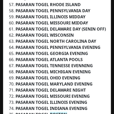
PASARAN TOGEL RHODE ISLAND
PASARAN TOGEL PENNSYLVANIA DAY
PASARAN TOGEL ILLINOIS MIDDAY
PASARAN TOGEL MISSOURI MIDDAY
PASARAN TOGEL DELAWARE DAY (SENIN OFF)
PASARAN TOGEL WISCONSIN
PASARAN TOGEL NORTH CAROLINA DAY
PASARAN TOGEL PENNSYLVANIA EVENING
PASARAN TOGEL GEORGIA EVENING
PASARAN TOGEL ATLANTA POOLS
PASARAN TOGEL TENNESSE EVENNING
PASARAN TOGEL MICHIGAN EVENING
PASARAN TOGEL OHIO EVENING
PASARAN TOGEL MARYLAND EVENING
PASARAN TOGEL DELAWARE NIGHT
PASARAN TOGEL MISSOURI EVENING
PASARAN TOGEL ILLINOIS EVENING
PASARAN TOGEL INDIANA EVENING