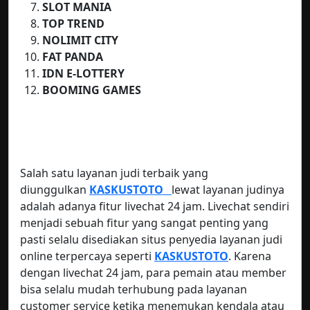
SLOT MANIA
TOP TREND
NOLIMIT CITY
FAT PANDA
IDN E-LOTTERY
BOOMING GAMES
Salah satu layanan judi terbaik yang
diunggulkan
KASKUSTOTO
lewat layanan judinya
adalah adanya fitur livechat 24 jam. Livechat sendiri
menjadi sebuah fitur yang sangat penting yang
pasti selalu disediakan situs penyedia layanan judi
online terpercaya seperti
KASKUSTOTO
. Karena
dengan livechat 24 jam, para pemain atau member
bisa selalu mudah terhubung pada layanan
customer service ketika menemukan kendala atau