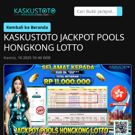
Kembali ke Beranda
KASKUSTOTO JACKPOT POOLS
HONGKONG LOTTO
Kamis, 16 2025 10:46 WIB