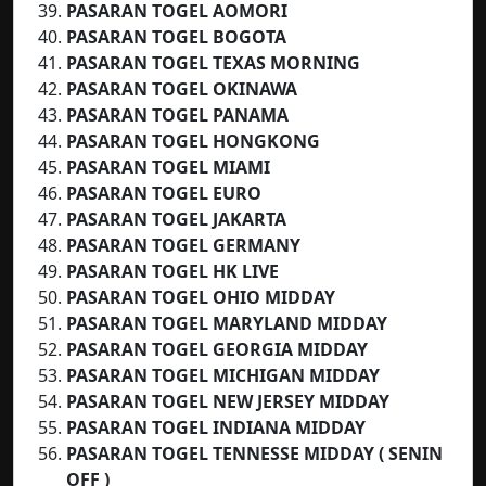
PASARAN TOGEL AOMORI
PASARAN TOGEL BOGOTA
PASARAN TOGEL TEXAS MORNING
PASARAN TOGEL OKINAWA
PASARAN TOGEL PANAMA
PASARAN TOGEL HONGKONG
PASARAN TOGEL MIAMI
PASARAN TOGEL EURO
PASARAN TOGEL
JAKARTA
PASARAN TOGEL GERMANY
PASARAN TOGEL HK LIVE
PASARAN TOGEL OHIO MIDDAY
PASARAN TOGEL MARYLAND MIDDAY
PASARAN TOGEL GEORGIA MIDDAY
PASARAN TOGEL MICHIGAN MIDDAY
PASARAN TOGEL NEW JERSEY MIDDAY
PASARAN TOGEL INDIANA MIDDAY
PASARAN TOGEL TENNESSE MIDDAY ( SENIN
OFF )