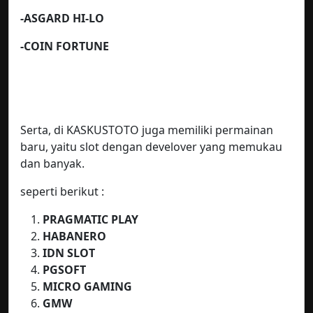
-ASGARD HI-LO
-COIN FORTUNE
Serta, di KASKUSTOTO juga memiliki permainan
baru, yaitu slot dengan develover yang memukau
dan banyak.
seperti berikut :
PRAGMATIC PLAY
HABANERO
IDN SLOT
PGSOFT
MICRO GAMING
GMW