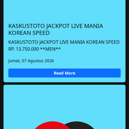
KASKUSTOTO JACKPOT LIVE MANIA
KOREAN SPEED
KASKUSTOTO JACKPOT LIVE MANIA KOREAN SPEED
RP. 13.750.000 **MEN**
Jumat, 07 Agustus 2026
Read More