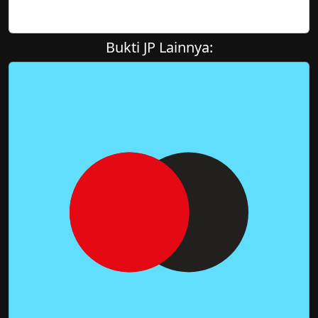
Bukti JP Lainnya: