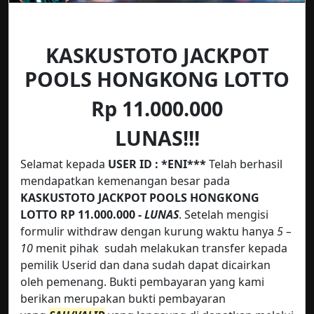
KASKUSTOTO JACKPOT
POOLS HONGKONG LOTTO
Rp 11.000.000
LUNAS!!!
Selamat kepada
USER ID : *ENI***
Telah berhasil
mendapatkan kemenangan besar pada
KASKUSTOTO JACKPOT POOLS HONGKONG
LOTTO RP 11.000.000 -
LUNAS
. Setelah mengisi
formulir withdraw dengan kurung waktu hanya
5 –
10
menit pihak
sudah melakukan transfer kepada
pemilik Userid dan dana sudah dapat dicairkan
oleh pemenang. Bukti pembayaran yang kami
berikan merupakan bukti pembayaran