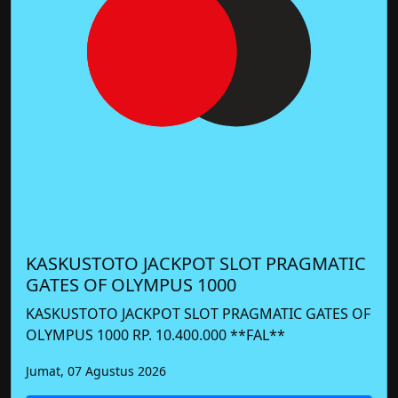
KASKUSTOTO JACKPOT SLOT PRAGMATIC
GATES OF OLYMPUS 1000
KASKUSTOTO JACKPOT SLOT PRAGMATIC GATES OF
OLYMPUS 1000 RP. 10.400.000 **FAL**
Jumat, 07 Agustus 2026