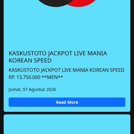
KASKUSTOTO JACKPOT LIVE MANIA
KOREAN SPEED
KASKUSTOTO JACKPOT LIVE MANIA KOREAN SPEED
RP. 13.750.000 **MEN**
Jumat, 07 Agustus 2026
Read More