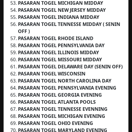
PASARAN TOGEL MICHIGAN MIDDAY
PASARAN TOGEL NEW JERSEY MIDDAY
PASARAN TOGEL INDIANA MIDDAY
PASARAN TOGEL TENNESSE MIDDAY ( SENIN
OFF )
PASARAN TOGEL RHODE ISLAND
PASARAN TOGEL PENNSYLVANIA DAY
PASARAN TOGEL ILLINOIS MIDDAY
PASARAN TOGEL MISSOURI MIDDAY
PASARAN TOGEL DELAWARE DAY (SENIN OFF)
PASARAN TOGEL WISCONSIN
PASARAN TOGEL NORTH CAROLINA DAY
PASARAN TOGEL PENNSYLVANIA EVENING
PASARAN TOGEL GEORGIA EVENING
PASARAN TOGEL ATLANTA POOLS
PASARAN TOGEL TENNESSE EVENNING
PASARAN TOGEL MICHIGAN EVENING
PASARAN TOGEL OHIO EVENING
PASARAN TOGEL MARYLAND EVENING