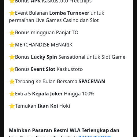
⭐️Bonus
APK
Kaskustoto Freechips
⭐️Event Bulanan
Lomba Turnover
untuk
permainan Live Games Casino dan Slot
⭐️Bonus mingguan Panjat TO
⭐️MERCHANDISE MENARIK
⭐️Bonus
Lucky Spin
Sensational untuk Slot Game
⭐️Bonus
Event Slot
Kaskustoto
⭐️Terbang Ke Bulan Bersama
SPACEMAN
⭐️Extra 5
Kepala Joker
Hingga 100%
⭐️Temukan
Ikan Koi
Hoki
Mainkan Pasaran Resmi WLA Terlengkap dan