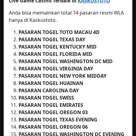
Live Game Casino Terbaik di
KASKUSTOTO
Anda bisa memainkan total 74 pasaran resmi WLA
hanya di Kaskustoto.
PASARAN TOGEL TOTO MACAU
4D
PASARAN TOGEL TEXAS DAY
PASARAN TOGEL KENTUCKY MID
PASARAN TOGEL
FLORIDA MID
PASARAN TOGEL WASHINGTON DC MID
PASARAN TOGEL VIRGINIA DAY
PASARAN TOGEL NEW YORK MIDDAY
PASARAN TOGEL HUAINAN
PASARAN CAROLINA DAY
PASARAN TOGEL SWISS
PASARAN TOGEL EMIRATES
PASARAN TOGEL OREGON 03
PASARAN TOGEL TEXAS EVENING
PASARAN TOGEL OREGON 06
PASARAN TOGEL WASHINGTON DC EVENING