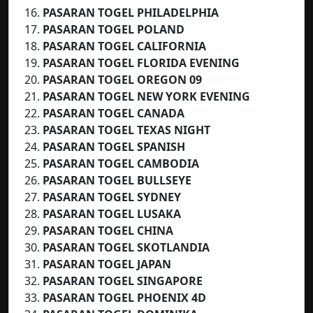
PASARAN TOGEL PHILADELPHIA
PASARAN TOGEL POLAND
PASARAN TOGEL CALIFORNIA
PASARAN TOGEL FLORIDA EVENING
PASARAN TOGEL OREGON 09
PASARAN TOGEL NEW YORK EVENING
PASARAN TOGEL CANADA
PASARAN TOGEL
TEXAS NIGHT
PASARAN TOGEL
SPANISH
PASARAN TOGEL CAMBODIA
PASARAN TOGEL BULLSEYE
PASARAN TOGEL SYDNEY
PASARAN TOGEL LUSAKA
PASARAN TOGEL CHINA
PASARAN TOGEL SKOTLANDIA
PASARAN TOGEL JAPAN
PASARAN TOGEL SINGAPORE
PASARAN TOGEL PHOENIX 4D