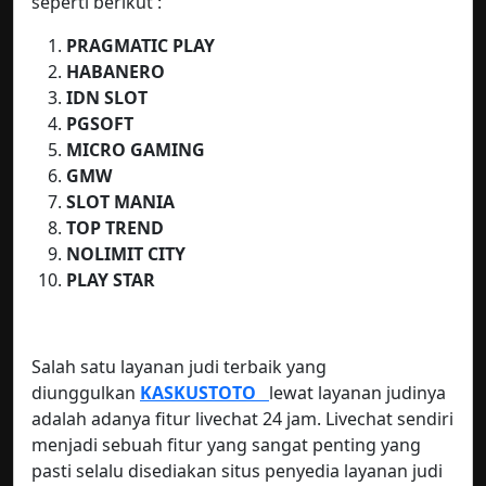
seperti berikut :
PRAGMATIC PLAY
HABANERO
IDN SLOT
PGSOFT
MICRO GAMING
GMW
SLOT MANIA
TOP TREND
NOLIMIT CITY
PLAY STAR
Salah satu layanan judi terbaik yang
diunggulkan
KASKUSTOTO
lewat layanan judinya
adalah adanya fitur livechat 24 jam. Livechat sendiri
menjadi sebuah fitur yang sangat penting yang
pasti selalu disediakan situs penyedia layanan judi