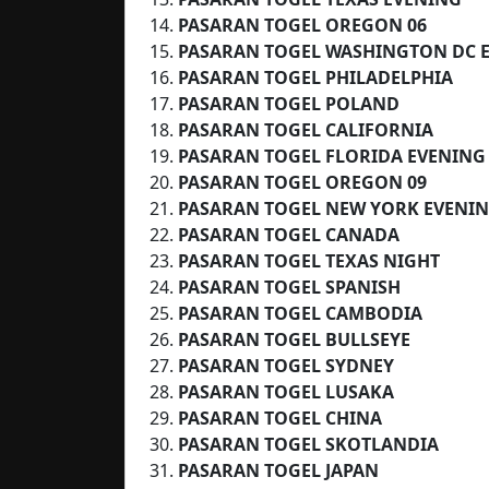
PASARAN TOGEL OREGON 06
PASARAN TOGEL WASHINGTON DC 
PASARAN TOGEL PHILADELPHIA
PASARAN TOGEL POLAND
PASARAN TOGEL CALIFORNIA
PASARAN TOGEL FLORIDA EVENING
PASARAN TOGEL OREGON 09
PASARAN TOGEL NEW YORK EVENI
PASARAN TOGEL CANADA
PASARAN TOGEL
TEXAS NIGHT
PASARAN TOGEL
SPANISH
PASARAN TOGEL CAMBODIA
PASARAN TOGEL BULLSEYE
PASARAN TOGEL SYDNEY
PASARAN TOGEL LUSAKA
PASARAN TOGEL CHINA
PASARAN TOGEL SKOTLANDIA
PASARAN TOGEL JAPAN