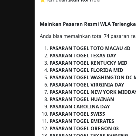
Mainkan Pasaran Resmi WLA Terlengkap
Anda bisa memainkan total 74 pasaran re
PASARAN TOGEL TOTO MACAU
4D
PASARAN TOGEL TEXAS DAY
PASARAN TOGEL KENTUCKY MID
PASARAN TOGEL
FLORIDA MID
PASARAN TOGEL WASHINGTON DC 
PASARAN TOGEL VIRGINIA DAY
PASARAN TOGEL NEW YORK MIDDA
PASARAN TOGEL HUAINAN
PASARAN CAROLINA DAY
PASARAN TOGEL SWISS
PASARAN TOGEL EMIRATES
PASARAN TOGEL OREGON 03
PASARAN TOGEL TEXAS EVENING