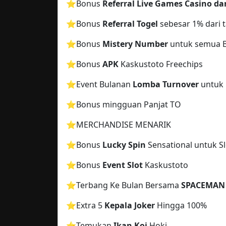
⭐️Bonus
Referral Live Games Casino da
⭐️Bonus
Referral Togel
sebesar 1% dari 
⭐️Bonus
Mistery Number
untuk semua Be
⭐️Bonus
APK
Kaskustoto Freechips
⭐️Event Bulanan
Lomba Turnover
untuk 
⭐️Bonus mingguan Panjat TO
⭐️MERCHANDISE MENARIK
⭐️Bonus
Lucky Spin
Sensational untuk S
⭐️Bonus
Event Slot
Kaskustoto
⭐️Terbang Ke Bulan Bersama
SPACEMAN
⭐️Extra 5
Kepala Joker
Hingga 100%
⭐️Temukan
Ikan Koi
Hoki