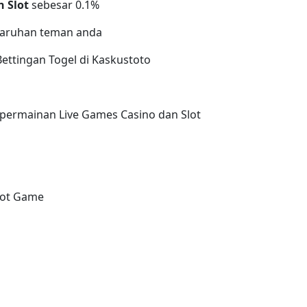
n Slot
sebesar 0.1%
taruhan teman anda
ttingan Togel di Kaskustoto
permainan Live Games Casino dan Slot
lot Game