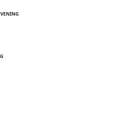
EVENING
NG