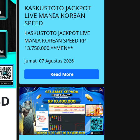
KASKUSTOTO JACKPOT
LIVE MANIA KOREAN
SPEED
KASKUSTOTO JACKPOT LIVE
MANIA KOREAN SPEED RP.
13.750.000 **MEN**
Jumat, 07 Agustus 2026
Read More
4D