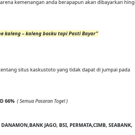
arena kemenangan anda berapapun akan dibayarkan hing
e kaleng – kaleng bosku tapi Pasti Bayar”
tentang situs kaskustoto yang tidak dapat di jumpai pada
 4D 66%
( Semua Pasaran Togel )
I, DANAMON,BANK JAGO, BSI, PERMATA,CIMB, SEABANK,