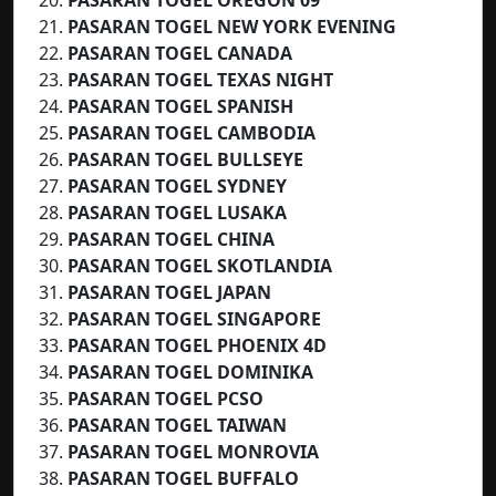
PASARAN TOGEL NEW YORK EVENING
PASARAN TOGEL CANADA
PASARAN TOGEL
TEXAS NIGHT
PASARAN TOGEL
SPANISH
PASARAN TOGEL CAMBODIA
PASARAN TOGEL BULLSEYE
PASARAN TOGEL SYDNEY
PASARAN TOGEL LUSAKA
PASARAN TOGEL CHINA
PASARAN TOGEL SKOTLANDIA
PASARAN TOGEL JAPAN
PASARAN TOGEL SINGAPORE
PASARAN TOGEL PHOENIX 4D
PASARAN TOGEL DOMINIKA
PASARAN TOGEL PCSO
PASARAN TOGEL TAIWAN
PASARAN TOGEL MONROVIA
PASARAN TOGEL BUFFALO