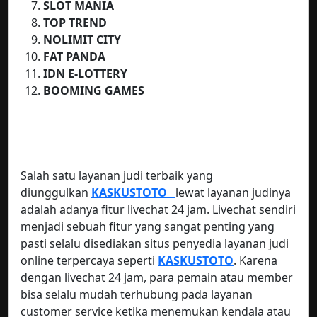
SLOT MANIA
TOP TREND
NOLIMIT CITY
FAT PANDA
IDN E-LOTTERY
BOOMING GAMES
Salah satu layanan judi terbaik yang
diunggulkan
KASKUSTOTO
lewat layanan judinya
adalah adanya fitur livechat 24 jam. Livechat sendiri
menjadi sebuah fitur yang sangat penting yang
pasti selalu disediakan situs penyedia layanan judi
online terpercaya seperti
KASKUSTOTO
. Karena
dengan livechat 24 jam, para pemain atau member
bisa selalu mudah terhubung pada layanan
customer service ketika menemukan kendala atau