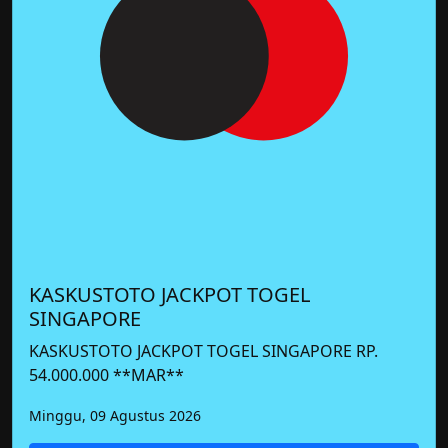
KASKUSTOTO JACKPOT TOGEL
SINGAPORE
KASKUSTOTO JACKPOT TOGEL SINGAPORE RP.
54.000.000 **MAR**
Minggu, 09 Agustus 2026