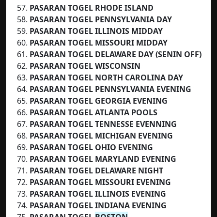
PASARAN TOGEL RHODE ISLAND
PASARAN TOGEL PENNSYLVANIA DAY
PASARAN TOGEL ILLINOIS MIDDAY
PASARAN TOGEL MISSOURI MIDDAY
PASARAN TOGEL DELAWARE DAY (SENIN OFF)
PASARAN TOGEL WISCONSIN
PASARAN TOGEL NORTH CAROLINA DAY
PASARAN TOGEL PENNSYLVANIA EVENING
PASARAN TOGEL GEORGIA EVENING
PASARAN TOGEL ATLANTA POOLS
PASARAN TOGEL TENNESSE EVENNING
PASARAN TOGEL MICHIGAN EVENING
PASARAN TOGEL OHIO EVENING
PASARAN TOGEL MARYLAND EVENING
PASARAN TOGEL DELAWARE NIGHT
PASARAN TOGEL MISSOURI EVENING
PASARAN TOGEL ILLINOIS EVENING
PASARAN TOGEL INDIANA EVENING
PASARAN TOGEL
BOSTON