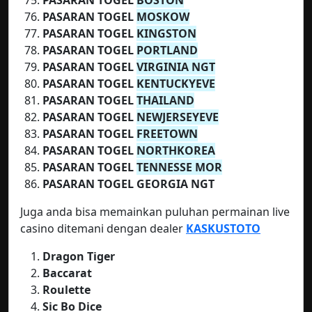
PASARAN TOGEL
MOSKOW
PASARAN TOGEL
KINGSTON
PASARAN TOGEL
PORTLAND
PASARAN TOGEL
VIRGINIA NGT
PASARAN TOGEL
KENTUCKYEVE
PASARAN TOGEL
THAILAND
PASARAN TOGEL
NEWJERSEYEVE
PASARAN TOGEL
FREETOWN
PASARAN TOGEL
NORTHKOREA
PASARAN TOGEL
TENNESSE MOR
PASARAN TOGEL GEORGIA NGT
Juga anda bisa memainkan puluhan permainan live
casino ditemani dengan dealer
KASKUSTOTO
Dragon Tiger
Baccarat
Roulette
Sic Bo Dice