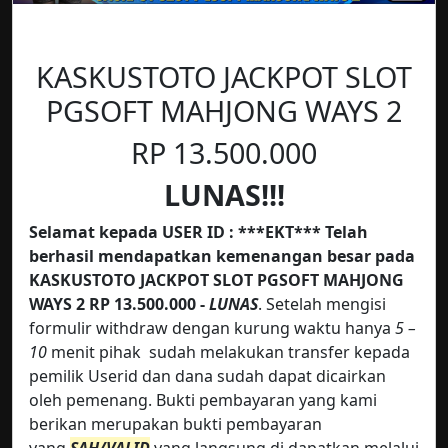
KASKUSTOTO JACKPOT SLOT
PGSOFT MAHJONG WAYS 2
RP 13.500.000
LUNAS!!!
Selamat kepada USER ID : ***EKT*** Telah
berhasil mendapatkan kemenangan besar pada
KASKUSTOTO JACKPOT SLOT PGSOFT MAHJONG
WAYS 2 RP 13.500.000 -
LUNAS
. Setelah mengisi
formulir withdraw dengan kurung waktu hanya
5 –
10
menit pihak
sudah melakukan transfer kepada
pemilik Userid dan dana sudah dapat dicairkan
oleh pemenang. Bukti pembayaran yang kami
berikan merupakan bukti pembayaran
yang
SAH/VALID
yang langsung di dapatkan melalui