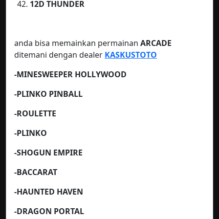
12D THUNDER
anda bisa memainkan permainan
ARCADE
ditemani dengan dealer
KASKUSTOTO
-MINESWEEPER HOLLYWOOD
-PLINKO PINBALL
-ROULETTE
-PLINKO
-SHOGUN EMPIRE
-BACCARAT
-HAUNTED HAVEN
-DRAGON PORTAL