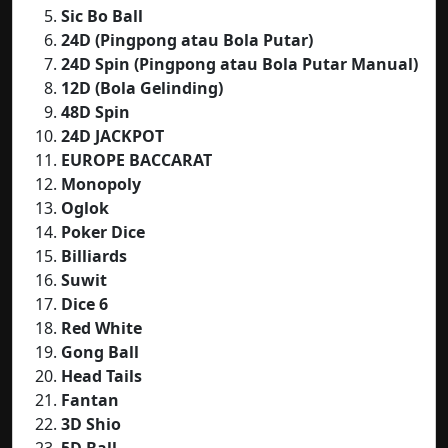
Sic Bo Ball
24D (Pingpong atau Bola Putar)
24D Spin (Pingpong atau Bola Putar Manual)
12D (Bola Gelinding)
48D Spin
24D JACKPOT
EUROPE BACCARAT
Monopoly
Oglok
Poker Dice
Billiards
Suwit
Dice 6
Red White
Gong Ball
Head Tails
Fantan
3D Shio
5D Ball