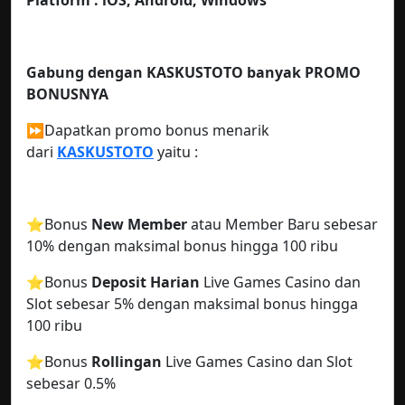
Gabung dengan KASKUSTOTO
banyak PROMO
BONUSNYA
⏩Dapatkan promo bonus menarik
dari
KASKUSTOTO
yaitu :
⭐️Bonus
New Member
atau Member Baru sebesar
10% dengan maksimal bonus hingga 100 ribu
⭐️Bonus
Deposit Harian
Live Games Casino dan
Slot sebesar 5% dengan maksimal bonus hingga
100 ribu
⭐️Bonus
Rollingan
Live Games Casino dan Slot
sebesar 0.5%